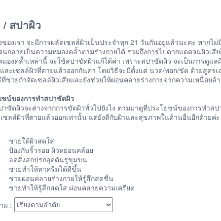
 / สปาผิว
งของเรา จะมีการผลัดเซลล์ผิวเป็นประจำทุก 21 วันกันอยู่แล้วนะคะ หากไม่มี
นกลายเป็นความหมองคล้ำตามร่างกายได้ รวมถึงการไปตากแดดจนผิวเสียก็เป็
มองคล้ำเหล่านี้ จะใช้สปาขัดผิวแก้ได้ค่า เพราะสปาขัดผิว จะเป็นการดูแลผิ
ยและเซลล์ผิวที่ตายแล้วออกกันค่า โดยวิธีจะมีตั้งแต่ นวด/พอก/ขัด ด้วยสูต
ธีที่ช่วยกำจัดเซลล์ผิวเสียและยังช่วยให้ผ่อนคลายร่างกายจากความเหนื่อยล้า
ชน์ของการทำสปาขัดผิว
ปาขัดผิวจะต่างจากการขัดผิวทั่วไปยังไง ตามมาดูที่ประโยชน์ของการทำสปา
เซลล์ผิวที่ตายแล้วออกเท่านั้น แต่ยังดีกับผิวและสุขภาพในด้านอื่นอีกด้วยค
ช่วยให้ผิวสดใส
ป้องกันริ้วรอย ผิวหย่อนคล้อย
ลดสิ่งสกปรกอุดตันรูขุมขน
ช่วยทำให้ทาครีมได้ดีขึ้น
ช่วยผ่อนคลายร่างกายให้รู้สึกสดชื่น
ช่วยทำให้รู้สึกสดใส ผ่อนคลายความเครียด
าม :