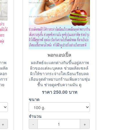
พอกแอปเปิ้ล
สภาพ
ผลลัพธ์จะแตกต่างกันขึ้นอยู่สภาพ
ผลัด
ผิวของแต่ละบุคคล ช่วยผลัดเซลล์
ดลอก
ผิวให้ขาวกระจ่างใสเนียนเรียบลด
งการ
เลือนจุดดำหยาบกร้านเพิ่มความชุ่ม
วย
ชื้น ช่วยดูดซับความมัน ดู
ราคา
250.00
บาท
ขนาด
จำนวน
+
-
+