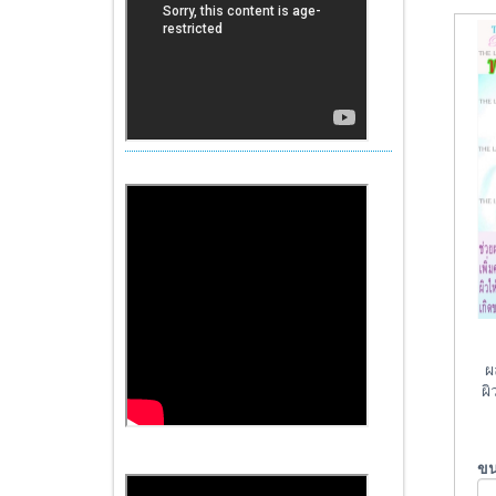
ผล
ผ
ข