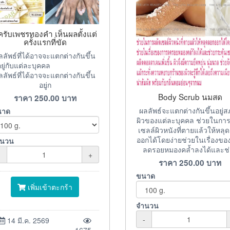
ครับเพชรทองคำ เห็นผลตั้งแต่
ครั้งแรกที่ขัด
ลลัพธ์ที่ได้อาจจะแตกต่างกันขึ้น
อยู่กับแต่ละบุคคล
ลลัพธ์ที่ได้อาจจะแตกต่างกันขึ้น
อยู่ก
Body Scrub นมสด
ราคา
250.00
บาท
ผลลัพธ์จะแตกต่างกันขึ้นอยู่
นาด
ผิวของแต่ละบุคคล ช่วยในการ
เซลล์ผิวหนังที่ตายแล้วให้หลุ
ออกได้โดยง่ายช่วยในเรื่องขอ
ำนวน
ลดรอยหมองคล้ำลงได้และช่
-
+
ราคา
250.00
บาท
ขนาด
เพิ่มเข้าตะกร้า
จำนวน
-
14 มี.ค. 2569
1675