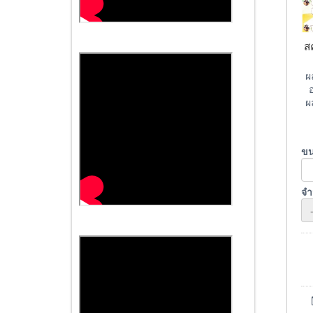
ส
ผ
ผ
ข
จ