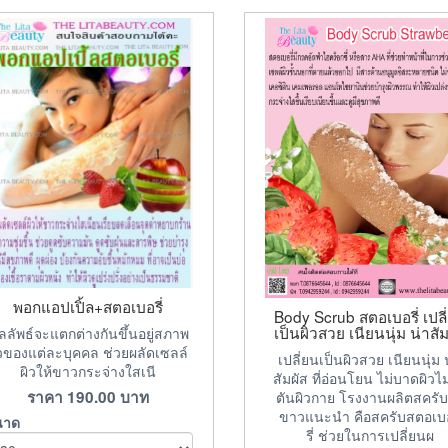
พอกแอปเปิ้ล+สตอเบอรี่
Body Scrub สตอเบอรี่ เปลี
เป็นผิวสวย เนียนนุ่ม น่าสัม
ลัพธ์จะแตกต่างกันขึ้นอยู่สภาพ
ิวของแต่ละบุคคล ช่วยผลัดเซลล์
เปลี่ยนเป็นผิวสวย เนียนนุ่ม 
ผิวให้ขาวกระจ่างใสเนี
สัมผัส ที่อ่อนโยน ไม่บาดผิวไม
ราคา
190.00
บาท
ตันผิวกาย โรงงานผลิตสครับ
ขาวแนะนำ คือสครับสตอเบอ
นาด
รี่ ช่วยในการเปลี่ยนผ