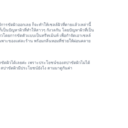
การขัดผิวออกเลย ก็จะทำให้เซลล์ผิวที่ตายแล้วเหล่านี้
นปัญหาผิวที่ทำให้สาวๆ กังวลกัน โดยปัญหาผิวที่เป็น
วโดยการขัดตัวแบบเป็นทรีทเม้นท์ เพื่อกำจัดเอาเซลล์
รเฉพาะของแต่ละร้าน พร้อมกลิ่นหอมที่ช่วยให้ผ่อนคลาย
ขัดผิวได้เลยค่ะ เพราะประโยชน์ของสปาขัดผิวไม่ได้
่ะ สปาขัดผิวมีประโยชน์ยังไง ตามมาดูกันค่า