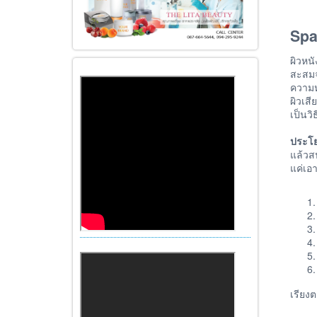
Spa
ผิวหนั
สะสมจ
ความห
ผิวเสี
เป็นวิ
ประโย
แล้วส
แค่เอา
เรียงต